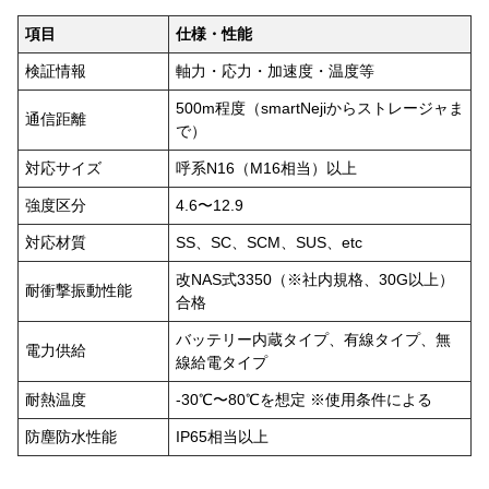
項目
仕様・性能
検証情報
軸力・応力・加速度・温度等
500m程度（smartNejiからストレージャま
通信距離
で）
対応サイズ
呼系N16（M16相当）以上
強度区分
4.6〜12.9
対応材質
SS、SC、SCM、SUS、etc
改NAS式3350（※社内規格、30G以上）
耐衝撃振動性能
合格
バッテリー内蔵タイプ、有線タイプ、無
電力供給
線給電タイプ
耐熱温度
-30℃〜80℃を想定 ※使用条件による
防塵防水性能
IP65相当以上